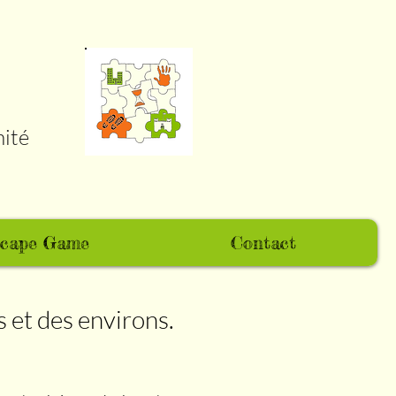
mité
cape Game
Contact
 et des environs.