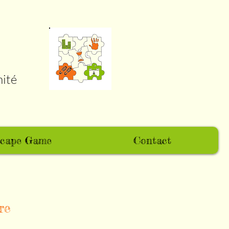
mité
cape Game
Contact
re