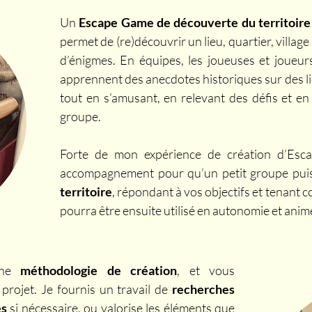
Un
Escape Game de découverte du territoire
permet de (re)découvrir un lieu, quartier, village
d’énigmes. En équipes, les joueuses et joueur
apprennent des anecdotes historiques sur des l
tout en s’amusant, en relevant des défis et e
groupe.
Forte de mon expérience de création d’Esc
accompagnement pour qu’un petit groupe pu
territoire
, répondant à vos objectifs et tenant c
pourra être ensuite utilisé en autonomie et anim
une
méthodologie de création
, et vous
rojet. Je fournis un travail de
recherches
es
si nécessaire, ou valorise les éléments que