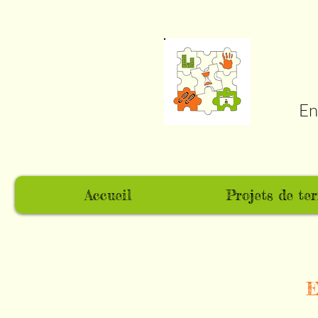
En
Accueil
Projets de ter
E